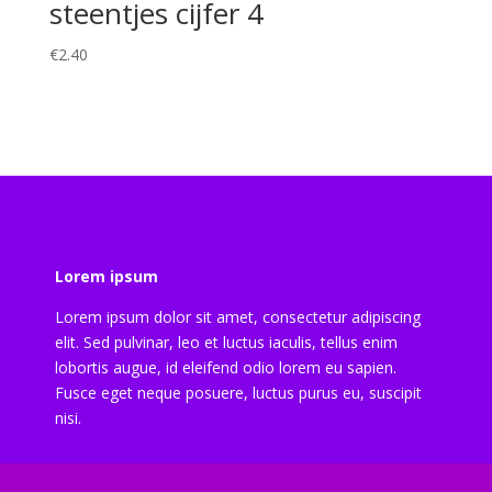
steentjes cijfer 4
€
2.40
Lorem ipsum
Lorem ipsum dolor sit amet, consectetur adipiscing
elit. Sed pulvinar, leo et luctus iaculis, tellus enim
lobortis augue, id eleifend odio lorem eu sapien.
Fusce eget neque posuere, luctus purus eu, suscipit
nisi.