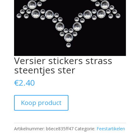
Versier stickers strass
steentjes ster
€
2.40
Koop product
Artikelnummer:
b6ece835ff47
Categorie:
Feestartikelen