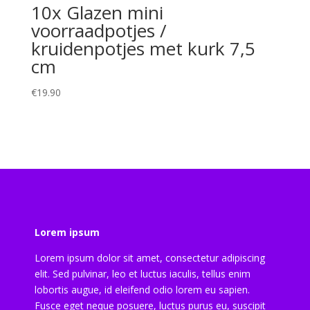
10x Glazen mini
voorraadpotjes /
kruidenpotjes met kurk 7,5
cm
€
19.90
Lorem ipsum
Lorem ipsum dolor sit amet, consectetur adipiscing
elit. Sed pulvinar, leo et luctus iaculis, tellus enim
lobortis augue, id eleifend odio lorem eu sapien.
Fusce eget neque posuere, luctus purus eu, suscipit