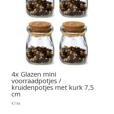
4x Glazen mini
voorraadpotjes /
kruidenpotjes met kurk 7,5
cm
€
7.96