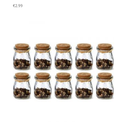
€
2.99