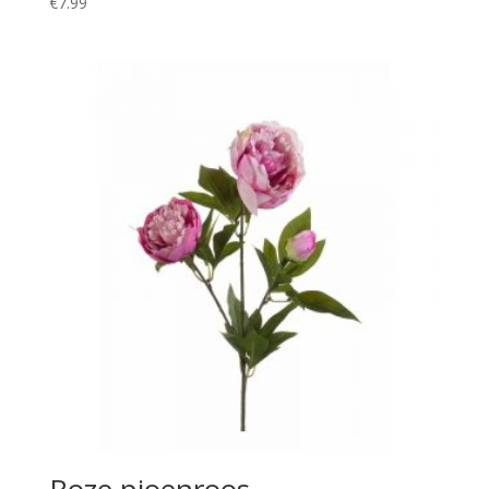
€
7.99