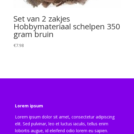
Set van 2 zakjes
Hobbymateriaal schelpen 350
gram bruin
€
7.98
Lorem ipsum
Lorem ipsum dolor sit amet, consectetur adipiscing
elit. Sed pulvinar, leo et luctus iaculis, tellus enim
lobortis augue, id eleifend odio lorem eu sapien.