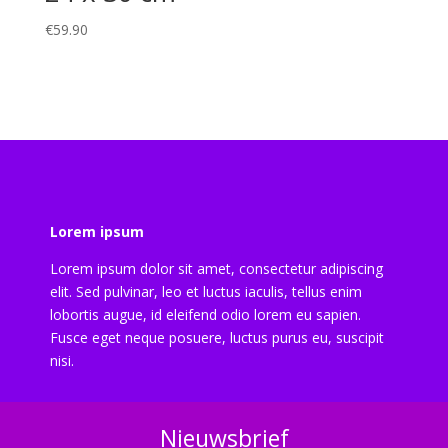
€
59.90
Lorem ipsum
Lorem ipsum dolor sit amet, consectetur adipiscing
elit. Sed pulvinar, leo et luctus iaculis, tellus enim
lobortis augue, id eleifend odio lorem eu sapien.
Fusce eget neque posuere, luctus purus eu, suscipit
nisi.
Nieuwsbrief