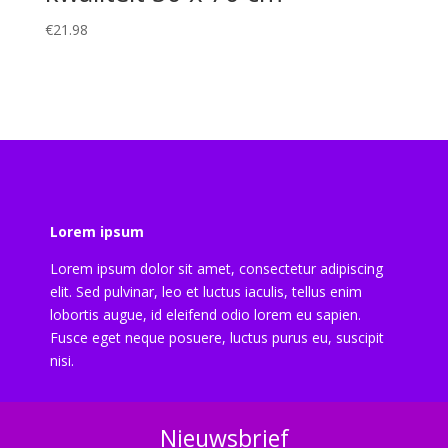
€
21.98
Lorem ipsum
Lorem ipsum dolor sit amet, consectetur adipiscing
elit. Sed pulvinar, leo et luctus iaculis, tellus enim
lobortis augue, id eleifend odio lorem eu sapien.
Fusce eget neque posuere, luctus purus eu, suscipit
nisi.
Nieuwsbrief