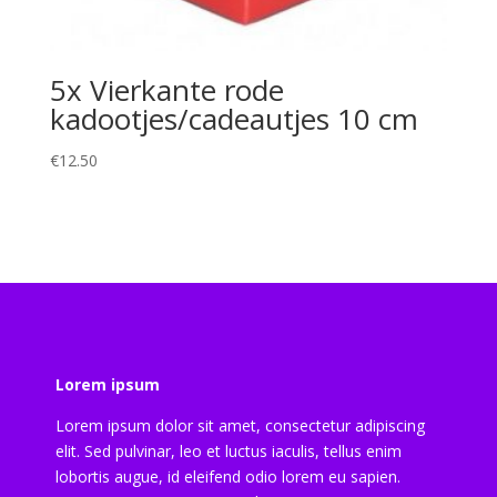
5x Vierkante rode
kadootjes/cadeautjes 10 cm
€
12.50
Lorem ipsum
Lorem ipsum dolor sit amet, consectetur adipiscing
elit. Sed pulvinar, leo et luctus iaculis, tellus enim
lobortis augue, id eleifend odio lorem eu sapien.