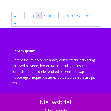
←
1
2
3
4
5
6
7
…
519
520
521
→
Lorem ipsum
Lorem ipsum dolor sit amet, consectetur adipiscing
elit. Sed pulvinar, leo et luctus iaculis, tellus enim
lobortis augue, id eleifend odio lorem eu sapien.
Fusce eget neque posuere, luctus purus eu, suscipit
nisi.
Nieuwsbrief
Schrijf je nu in