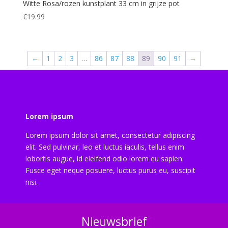
Witte Rosa/rozen kunstplant 33 cm in grijze pot
€
19.99
←
1
2
3
…
86
87
88
89
90
91
→
Lorem ipsum
Lorem ipsum dolor sit amet, consectetur adipiscing
elit. Sed pulvinar, leo et luctus iaculis, tellus enim
lobortis augue, id eleifend odio lorem eu sapien.
Fusce eget neque posuere, luctus purus eu, suscipit
nisi.
Nieuwsbrief