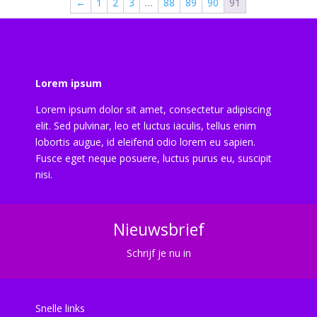
←
1
2
3
…
88
89
90
91
Lorem ipsum
Lorem ipsum dolor sit amet, consectetur adipiscing
elit. Sed pulvinar, leo et luctus iaculis, tellus enim
lobortis augue, id eleifend odio lorem eu sapien.
Fusce eget neque posuere, luctus purus eu, suscipit
nisi.
Nieuwsbrief
Schrijf je nu in
Snelle links