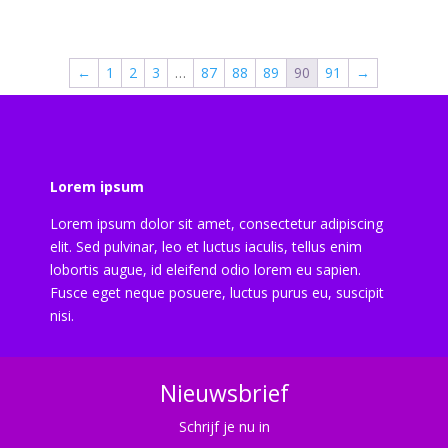
←
1
2
3
…
87
88
89
90
91
→
Lorem ipsum
Lorem ipsum dolor sit amet, consectetur adipiscing
elit. Sed pulvinar, leo et luctus iaculis, tellus enim
lobortis augue, id eleifend odio lorem eu sapien.
Fusce eget neque posuere, luctus purus eu, suscipit
nisi.
Nieuwsbrief
Schrijf je nu in