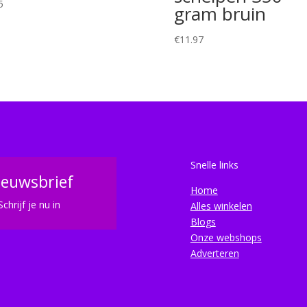
5
gram bruin
€
11.97
Snelle links
ieuwsbrief
Home
Schrijf je nu in
Alles winkelen
Blogs
Onze webshops
Adverteren