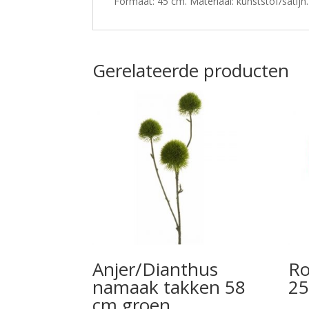
Formaat: 45 cm. Materiaal: kunststof/satijn.
Gerelateerde producten
Anjer/Dianthus
Ro
namaak takken 58
25
cm groen