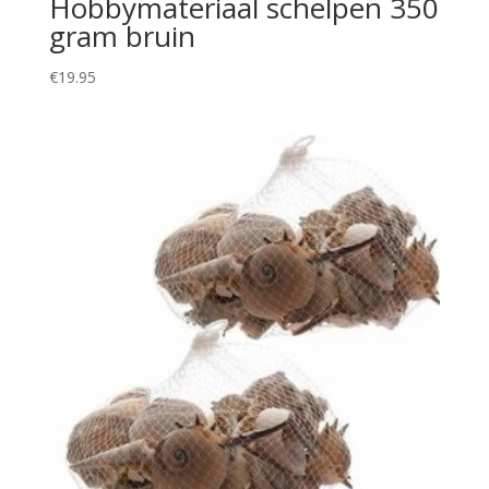
Hobbymateriaal schelpen 350
gram bruin
€
19.95