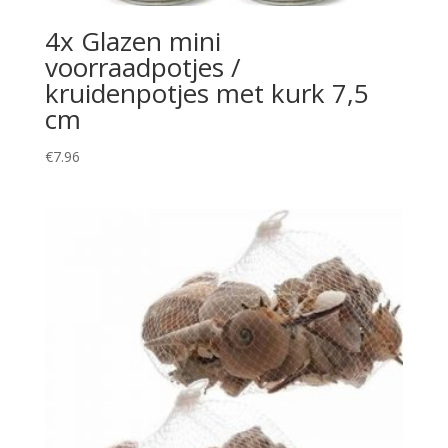
4x Glazen mini
voorraadpotjes /
kruidenpotjes met kurk 7,5
cm
€
7.96