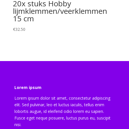
20x stuks Hobby
lijmklemmen/veerklemmen
15 cm
€
32.50
Lorem ipsum
Lorem ipsum dolor sit amet, consectetur adipiscing
elit. Sed pulvinar, leo et luctus iaculis, tellus enim
lobortis augue, id eleifend odio lorem eu sapien.
Fusce eget neque posuere, luctus purus eu, suscipit
nisi.