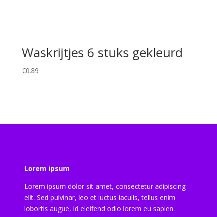
Waskrijtjes 6 stuks gekleurd
€
0.89
Lorem ipsum
Lorem ipsum dolor sit amet, consectetur adipiscing
elit. Sed pulvinar, leo et luctus iaculis, tellus enim
lobortis augue, id eleifend odio lorem eu sapien.