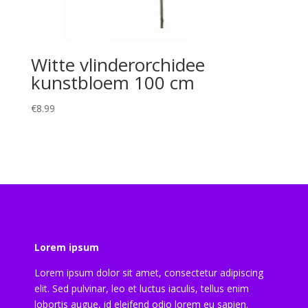
Witte vlinderorchidee
kunstbloem 100 cm
€
8.99
Lorem ipsum
Lorem ipsum dolor sit amet, consectetur adipiscing
elit. Sed pulvinar, leo et luctus iaculis, tellus enim
lobortis augue, id eleifend odio lorem eu sapien.